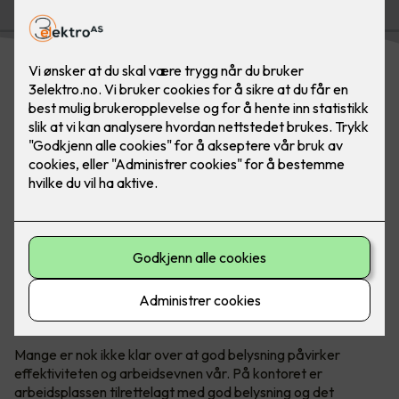
Mange er nok ikke klar over at god belysning påvirker
effektiviteten og arbeidsevnen vår. På kontoret er
arbeidsplassen tilrettelagt med god belysning og det