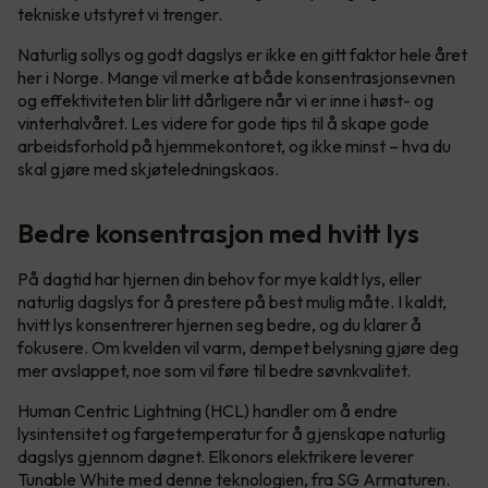
tekniske utstyret vi trenger.
Naturlig sollys og godt dagslys er ikke en gitt faktor hele året
her i Norge. Mange vil merke at både konsentrasjonsevnen
og effektiviteten blir litt dårligere når vi er inne i høst- og
vinterhalvåret. Les videre for gode tips til å skape gode
arbeidsforhold på hjemmekontoret, og ikke minst – hva du
skal gjøre med skjøteledningskaos.
Bedre konsentrasjon med hvitt lys
På dagtid har hjernen din behov for mye kaldt lys, eller
naturlig dagslys for å prestere på best mulig måte. I kaldt,
hvitt lys konsentrerer hjernen seg bedre, og du klarer å
fokusere. Om kvelden vil varm, dempet belysning gjøre deg
mer avslappet, noe som vil føre til bedre søvnkvalitet.
Human Centric Lightning (HCL) handler om å endre
lysintensitet og fargetemperatur for å gjenskape naturlig
dagslys gjennom døgnet. Elkonors elektrikere leverer
Tunable White med denne teknologien, fra SG Armaturen.