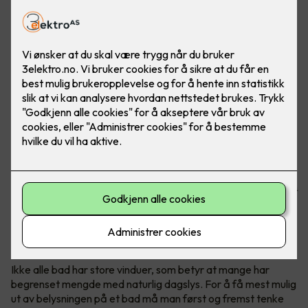
God baderomsbelysning er viktig for de daglige morgen-
og kveldsrutinene, og for å holde det rent og pent på
badet. I tillegg kan belysning heve det stilmessige uttrykket
betraktelig!
1. Bruk dimbare downlights i taket
Ikke alle bad har store vinduer, som betyr at mange har
begrenset mengde med naturlig dagslys. For å få mest mulig
ut av belysningen på et bad må man først og fremst tenke