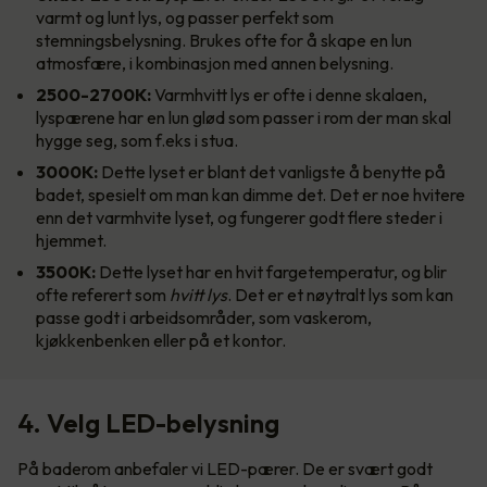
varmt og lunt lys, og passer perfekt som
stemningsbelysning. Brukes ofte for å skape en lun
atmosfære, i kombinasjon med annen belysning.
2500-2700K:
Varmhvitt lys er ofte i denne skalaen,
lyspærene har en lun glød som passer i rom der man skal
hygge seg, som f.eks i stua.
3000K:
Dette lyset er blant det vanligste å benytte på
badet, spesielt om man kan dimme det. Det er noe hvitere
enn det varmhvite lyset, og fungerer godt flere steder i
hjemmet.
3500K:
Dette lyset har en hvit fargetemperatur, og blir
ofte referert som
hvitt lys
. Det er et nøytralt lys som kan
passe godt i arbeidsområder, som vaskerom,
kjøkkenbenken eller på et kontor.
4. Velg LED-belysning
På baderom anbefaler vi LED-pærer. De er svært godt