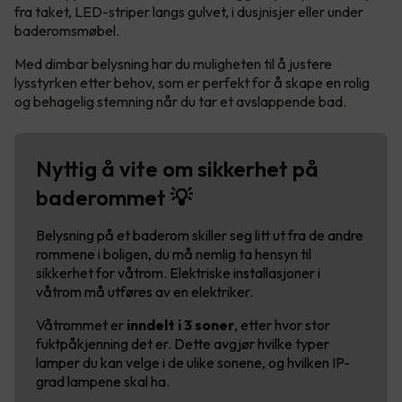
fra taket, LED-striper langs gulvet, i dusjnisjer eller under
baderomsmøbel.
Med dimbar belysning har du muligheten til å justere
lysstyrken etter behov, som er perfekt for å skape en rolig
og behagelig stemning når du tar et avslappende bad.
Nyttig å vite om sikkerhet på
baderommet 💡
Belysning på et baderom skiller seg litt ut fra de andre
rommene i boligen, du må nemlig ta hensyn til
sikkerhet for våtrom. Elektriske installasjoner i
våtrom må utføres av en elektriker.
Våtrommet er
inndelt i 3 soner
, etter hvor stor
fuktpåkjenning det er. Dette avgjør hvilke typer
lamper du kan velge i de ulike sonene, og hvilken IP-
grad lampene skal ha.