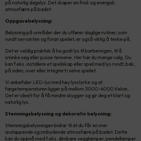
på naturlig dagslys. Det skaper en frisk og energisk
atmosfære på badet.
Oppgavebelysning:
Belysning på områder der du utfører daglige rutiner, som
rundt servanten og foran speilet, er også viktig å tenke på.
Det er veldig praktisk å ha godt lys til barberingen, til å
sminke seg eller pusse tennene. Her har du mange valg. Du
kan f.eks. installere et speilskap eller speil med lys rundt, bak,
på siden, over eller integrert i selve speilet.
Vi anbefaler LED-lys med høy lysstyrke og at
fargetemperaturen ligger på mellom 3000-4000 Kelvin.
Det er ideelt for å få mindre skygger og gir deg et klart og
naturlig lys.
Stemningsbelysning og dekorativ belysning:
Stemningsbelysningen bidrar til at du får en mer
avslappende og innbydende atmosfære på badet. Dette
kan du oppnå med f.eks. dimbare vegglamper, pendellamper