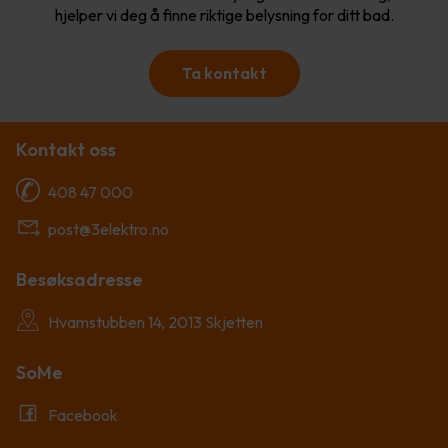
hjelper vi deg å finne riktige belysning for ditt bad.
Ta kontakt
Kontakt oss
408 47 000
post@3elektro.no
Besøksadresse
Hvamstubben 14, 2013 Skjetten
SoMe
Facebook