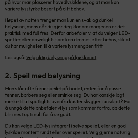
på hvor man plasserer hovedlyskildene, og at man kan
variere lysstyrke basert på ditt behov.
I løpet av natten trenger man kun en svak og dunkel
belysning, mens når du gjør deg klar om morgenen er det
praktisk med full fres. Derfor anbefaler vi at du velger LED-
spotter eller downlights som kan dimmes etter behov, slik at
du har muligheten til å variere lysmengden fritt.
Les også:
Velg riktig belysning på kjøkkenet
2. Speil med belysning
Man står ofte foran speilet på badet, enten for å pusse
tenner, barbere seg eller sminke seg. Du har kanskje lagt
merke til at spotlights ovenfra kaster skygger i ansiktet? For
å unngå dette anbefaler vi lys som kommer forfra, da dette
blir mest optimalt for å se godt.
Du kan velge LED-lys integrert i selve speilet, eller en god
lyskilde montert rundt eller over speilet. Velg gjerne naturlig