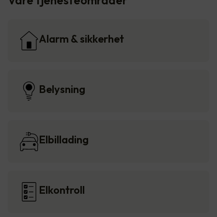
Våre tjenesteområder
Alarm & sikkerhet
Belysning
Elbillading
Elkontroll