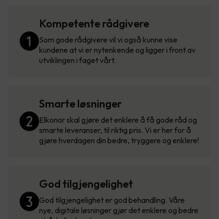
Kompetente rådgivere
Som gode rådgivere vil vi også kunne vise
kundene at vi er nytenkende og ligger i front av
utviklingen i faget vårt.
Smarte løsninger
Elkonor skal gjøre det enklere å få gode råd og
smarte leveranser, til riktig pris. Vi er her for å
gjøre hverdagen din bedre, tryggere og enklere!
God tilgjengelighet
God tilgjengelighet er god behandling. Våre
nye, digitale løsninger gjør det enklere og bedre