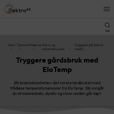
Søk
Hjem
Tjenester
Næring
Alarm og
Tryggere gårdsbruk
sikkerhetssyste…
med E…
Tryggere gårdsbruk med
EloTemp
Øk brannsikkerheten i det norske landbruket med
trådløse temperatursensorer fra EloTemp. Slik unngår
du at menneskeliv, dyreliv og store verdier går tapt.