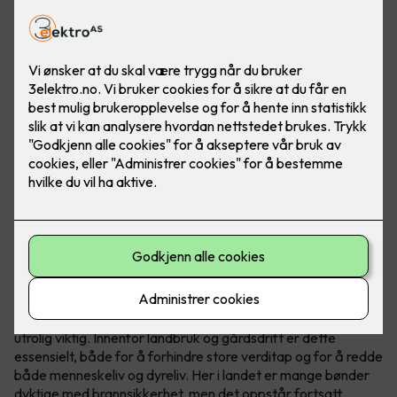
Ved å installere temperatursensorer i sikringsskapene får
du ekstra brannvakt på gården eller gartneriet ditt.
Brannsikkerhet redder liv
Uansett hvilken bransje du jobber i er brannsikkerheten
utrolig viktig. Innenfor landbruk og gårdsdrift er dette
essensielt, både for å forhindre store verditap og for å redde
både menneskeliv og dyreliv. Her i landet er mange bønder
dyktige med brannsikkerhet, men det oppstår fortsatt