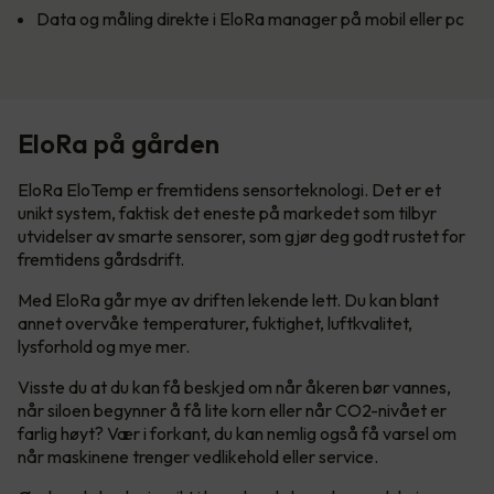
Data og måling direkte i EloRa manager på mobil eller pc
EloRa på gården
EloRa EloTemp er fremtidens sensorteknologi. Det er et
unikt system, faktisk det eneste på markedet som tilbyr
utvidelser av smarte sensorer, som gjør deg godt rustet for
fremtidens gårdsdrift.
Med EloRa går mye av driften lekende lett. Du kan blant
annet overvåke temperaturer, fuktighet, luftkvalitet,
lysforhold og mye mer.
Visste du at du kan få beskjed om når åkeren bør vannes,
når siloen begynner å få lite korn eller når CO2-nivået er
farlig høyt? Vær i forkant, du kan nemlig også få varsel om
når maskinene trenger vedlikehold eller service.