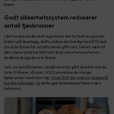
brann.
Godt sikkerhetssystem reduserer
antall fjøsbranner
I det norske landbruket registreres det fortsatt en god del
brann i gårdsanlegg, dette jobbes det iherdig med å få ned.
De siste årene har antall branner gått ned, takket være at
det i større grad har blitt tatt i bruk sikkerhetssystemer i
landbruksbygg de siste årene.
Selv om antall branner i landbruket har gått drastisk ned de
siste 10 årene, så man i 2022 urovekkende mange
fjøsbranner med store tap.
Over 1100 dyr omkom i brann på
kun fire måneder
, og dette gjør brannekspertene svært
bekymret.