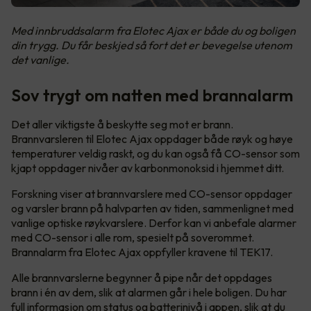
Med innbruddsalarm fra Elotec Ajax er både du og boligen
din trygg. Du får beskjed så fort det er bevegelse utenom
det vanlige.
Sov trygt om natten med brannalarm
Det aller viktigste å beskytte seg mot er brann.
Brannvarsleren til Elotec Ajax oppdager både røyk og høye
temperaturer veldig raskt, og du kan også få CO-sensor som
kjapt oppdager nivåer av karbonmonoksid i hjemmet ditt.
Forskning viser at brannvarslere med CO-sensor oppdager
og varsler brann på halvparten av tiden, sammenlignet med
vanlige optiske røykvarslere. Derfor kan vi anbefale alarmer
med CO-sensor i alle rom, spesielt på soverommet.
Brannalarm fra Elotec Ajax oppfyller kravene til TEK17.
Alle brannvarslerne begynner å pipe når det oppdages
brann i én av dem, slik at alarmen går i hele boligen. Du har
full informasjon om status og batterinivå i appen, slik at du