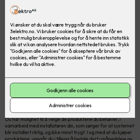
Teknologi fra Elotec redder liv
Elotec Ajax er et profesjonelt og trådløst sikkerhetssystem
som beskytter hjemmet ditt mot blant annet innbrudd, brann
og vannlekkasje - full trygghet for både deg og boligen din.
Du har mulighet til å velge de produktene du behøver, i
samarbeid med installatøren din, som sørger for at systemet
blir installert riktig, og ikke minst trygt. I og med at du kjøper
produktene, unngår du i tillegg å betale dyrt i månedsleie av