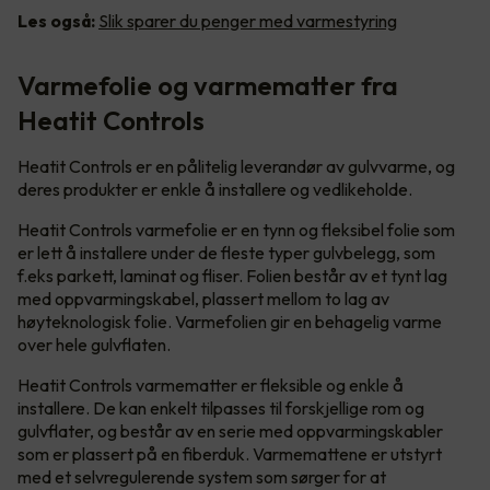
Les også:
Slik sparer du penger med varmestyring
Varmefolie og varmematter fra
Heatit Controls
Heatit Controls er en pålitelig leverandør av gulvvarme, og
deres produkter er enkle å installere og vedlikeholde.
Heatit Controls varmefolie er en tynn og fleksibel folie som
er lett å installere under de fleste typer gulvbelegg, som
f.eks parkett, laminat og fliser. Folien består av et tynt lag
med oppvarmingskabel, plassert mellom to lag av
høyteknologisk folie. Varmefolien gir en behagelig varme
over hele gulvflaten.
Heatit Controls varmematter er fleksible og enkle å
installere. De kan enkelt tilpasses til forskjellige rom og
gulvflater, og består av en serie med oppvarmingskabler
som er plassert på en fiberduk. Varmemattene er utstyrt
med et selvregulerende system som sørger for at