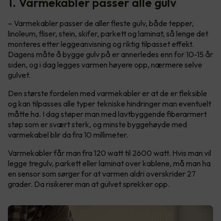
1. Varmekabler passer alle gulv
– Varmekabler passer de aller fleste gulv, både tepper,
linoleum, fliser, stein, skifer, parkett og laminat, så lenge det
monteres etter leggeanvisning og riktig tilpasset effekt.
Dagens måte å bygge gulv på er annerledes enn for 10-15 år
siden, og i dag legges varmen høyere opp, nærmere selve
gulvet.
Den største fordelen med varmekabler er at de er fleksible
og kan tilpasses alle typer tekniske hindringer man eventuelt
måtte ha. I dag støper man med lavtbyggende fiberarmert
støp som er svært sterk, og minste byggehøyde med
varmekabel blir da fra 10 millimeter.
Varmekabler får man fra 120 watt til 2600 watt. Hvis man vil
legge tregulv, parkett eller laminat over kablene, må man ha
en sensor som sørger for at varmen aldri overskrider 27
grader. Da risikerer man at gulvet sprekker opp.