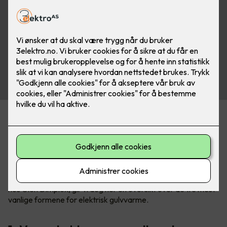
Varmekabler står fremdeles for 60% av salget av elektrisk
gulvvarme, men spesielt varmefolie blir stadig mer populært.
Om du skal velge det ene eller det andre avhenger av
underlag, hvilket gulv du skal legge over, plassering og
størrelse på rommet.
Sammen med Kim Due-Sørensen, produktsjef for gulvvarme
hos Glen Dimplex, gir vi deg her en oversikt over de tre mest
vanlige formene for elektrisk gulvvarme.