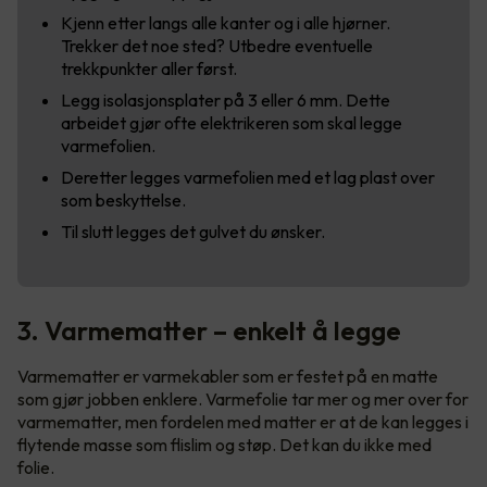
Kjenn etter langs alle kanter og i alle hjørner.
Trekker det noe sted? Utbedre eventuelle
trekkpunkter aller først.
Legg isolasjonsplater på 3 eller 6 mm. Dette
arbeidet gjør ofte elektrikeren som skal legge
varmefolien.
Deretter legges varmefolien med et lag plast over
som beskyttelse.
Til slutt legges det gulvet du ønsker.
3. Varmematter – enkelt å legge
Varmematter er varmekabler som er festet på en matte
som gjør jobben enklere. Varmefolie tar mer og mer over for
varmematter, men fordelen med matter er at de kan legges i
flytende masse som flislim og støp. Det kan du ikke med
folie.