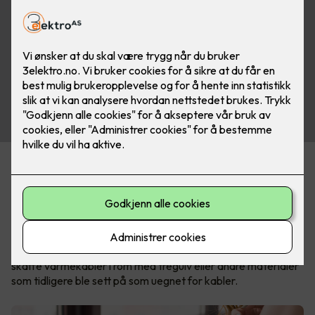
I dag finnes det velegnede løsninger for nesten alle
gulvtyper, slik at du kan ha varmekabler i stua, på kjøkkenet
og soverommet også.
Nexans MILLICABLE™ og MILLICLICK™ er et moderne
gulvvarme-system som kan installeres direkte under
parkett- eller laminatgulv. Dette gjør det endelig enkelt å
skaffe varmekabler i rom med tregulv eller andre materialer
som tidligere ble sett på som uegnet for kabler.