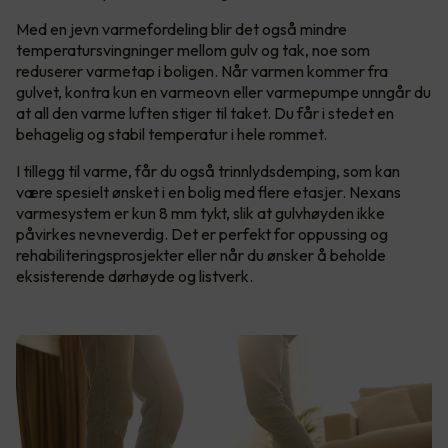
Med en jevn varmefordeling blir det også mindre
temperatursvingninger mellom gulv og tak, noe som
reduserer varmetap i boligen. Når varmen kommer fra
gulvet, kontra kun en varmeovn eller varmepumpe unngår du
at all den varme luften stiger til taket. Du får i stedet en
behagelig og stabil temperatur i hele rommet.
I tillegg til varme, får du også trinnlydsdemping, som kan
være spesielt ønsket i en bolig med flere etasjer. Nexans
varmesystem er kun 8 mm tykt, slik at gulvhøyden ikke
påvirkes nevneverdig. Det er perfekt for oppussing og
rehabiliteringsprosjekter eller når du ønsker å beholde
eksisterende dørhøyde og listverk.