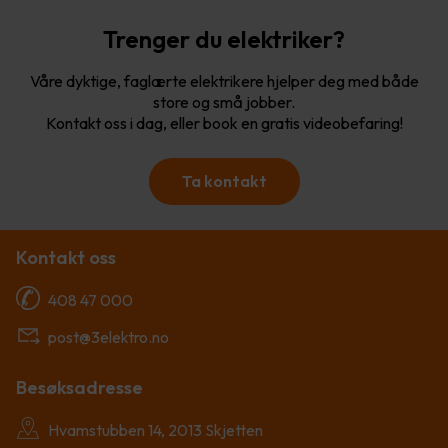
Trenger du elektriker?
Våre dyktige, faglærte elektrikere hjelper deg med både
store og små jobber.
Kontakt oss i dag, eller book en gratis videobefaring!
Ta kontakt
Kontakt oss
408 47 000
post@3elektro.no
Besøksadresse
Hvamstubben 14, 2013 Skjetten