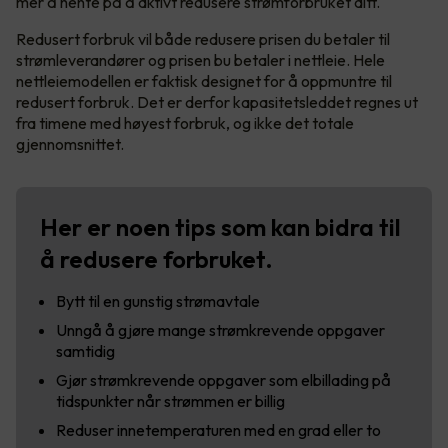
mer å hente på å aktivt redusere strømforbruket ditt.
Redusert forbruk vil både redusere prisen du betaler til
strømleverandører og prisen bu betaler i nettleie. Hele
nettleiemodellen er faktisk designet for å oppmuntre til
redusert forbruk. Det er derfor kapasitetsleddet regnes ut
fra timene med høyest forbruk, og ikke det totale
gjennomsnittet.
Her er noen tips som kan bidra til
å redusere forbruket.
Bytt til en gunstig strømavtale
Unngå å gjøre mange strømkrevende oppgaver
samtidig
Gjør strømkrevende oppgaver som elbillading på
tidspunkter når strømmen er billig
Reduser innetemperaturen med en grad eller to