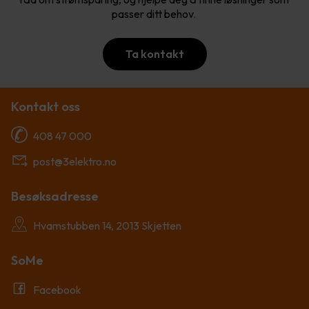
passer ditt behov.
Ta kontakt
Kontakt oss
408 47 000
post@3elektro.no
Besøksadresse
Hvamstubben 14, 2013 Skjetten
SoMe
Facebook