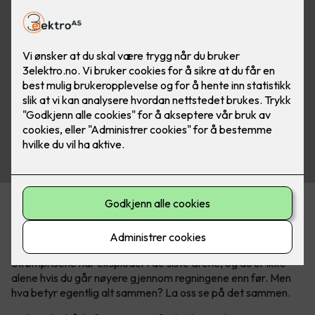
Kan være tricky å forstå
strømregningen
Strømprisene har eksplodert de siste årene, og du er ikke
alene hvis du går nøyere gjennom regningene enn før. Men
hva betyr egentlig alt sammen? La oss se på det sammen.