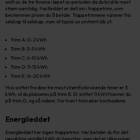
snitt av de tre timene i løpet av perioden da du brukte mest
strøm samtidig. Fastleddet er delt inn i trappetrinn, som
bestemmer prisen du å betale. Trappetrinnene varierer fra
selskap til selskap, men vil typisk se omtrent slik ut:
Trinn A: 0-2 kWh
Trinn B: 3-5 kWh
Trinn C: 6-10 kWh
Trinn D: 11-15 kWh
Trinn E: 16-20 kWh
Hvis snittet fra dine tre mest strømforbrukende timer er 3
kWh, vil du plasseres på trinn B. Er snittet 11 kWH havner du
på trinn D, og så videre. For hvert trinn øker kostnadene.
Energileddet
Energileddet har ingen trappetrinn. Her betaler du for det
nøyaktige antallet kWh du benytter, men det er ulike priser