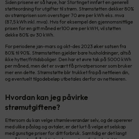
Siden prisene er så høye, har Stortinget innført en generell
støtteordning for utgifter til strøm. Strømstøtten dekker 80%
av strømprisen som overstiger 70 øre per kWh eks. mva
(87,5 kWh inkl. mva). Hvis for eksempel den gjennomsnittlige
prisen for en gitt måned er100 øre per kWH, vil støtten
dekke 80% av 30 kWh.
For periodene jan-mars og okt-des 2023 øker satsen fra
80% til 90%. Strømstøtten gjelder bare husholdninger, altså
ikke hytter/fritidsboliger. Den har et øvre tak på 5000 kWh
per måned, men det er svært få privatpersoner som bruker
mer enn dette. Strømstøtte blir trukket fra på nettleien din,
og eventuelt tilgodebeløp utbetales derfor av netteieren.
Hvordan kan jeg påvirke
strømutgiftene?
Ettersom du kan velge strømleverandør selv, og de opererer
med ulike påslag og avtaler, er det lurt å velge et selskap
med gunstige priser for ditt forbruk. Samtidig er det langt