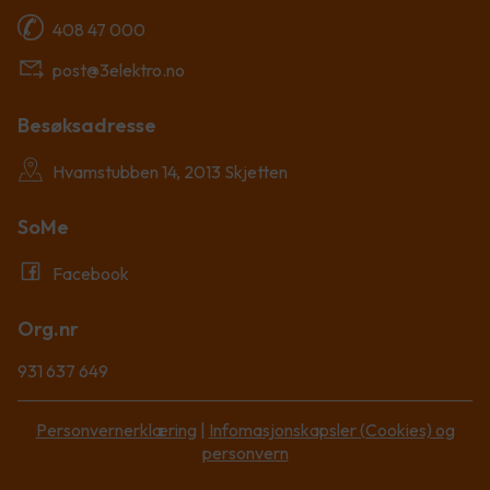
408 47 000
post@3elektro.no
Besøksadresse
Hvamstubben 14, 2013 Skjetten
SoMe
Facebook
Org.nr
931 637 649
Personvernerklæring
|
Infomasjonskapsler (Cookies) og
personvern