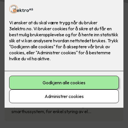
SG Smart - intelligent styring av
boligen
Spar strøm med SG Smart - et intelligent
smarthussystem, for enkel styring av el…