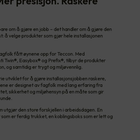
Mer presisjon. Raskere
 bare om å gjøre en jobb – det handler om å gjøre den
nst: å velge produkter som gjør hele installasjonen
fagfolk fått øynene opp for Teccon. Med
i Twin®, Easybox® og Prefix®, tilbyr de produkter
n, og samtidig er trygt og miljøvennlig.
e utviklet for å gjøre installasjonsjobben raskere,
ne er designet av fagfolk med lang erfaring fra
itet, sikkerhet og miljøhensyn på en måte som gir
kunde.
 utgjør den store forskjellen i arbeidsdagen. En
r som er ferdig trukket, en koblingsboks som er lett og