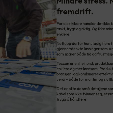
Mindre stress. 
fremdrift.
For elektrikere handler det ikke
raskt, trygt og riktig. Og ikke mi
enklere.
Nettopp derfor har stadig flere 
gjennomtenkte løsninger som Ant
som sparer både tid og frustrasjo
Teccon er en helnorsk produktseri
enklere og mer lønnsom. Produkte
bransjen, og kombinerer effektiv
verdi – både for montør og slutt
Det er ofte de små detaljene som
kabel som ikke tvinner seg, et rø
trygg å håndtere.