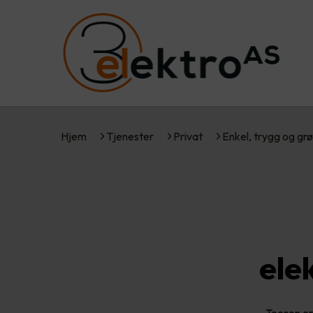
Hjem
Tjenester
Privat
Enkel, trygg og gr
ele
Teccon er 