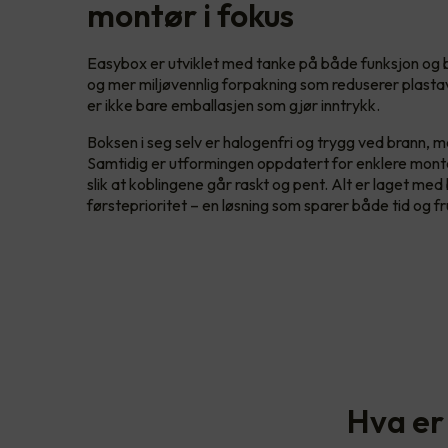
montør i fokus
Easybox er utviklet med tanke på både funksjon og b
og mer miljøvennlig forpakning som reduserer plasta
er ikke bare emballasjen som gjør inntrykk.
Boksen i seg selv er halogenfri og trygg ved brann, med
Samtidig er utformingen oppdatert for enklere monte
slik at koblingene går raskt og pent. Alt er laget me
førsteprioritet – en løsning som sparer både tid og fru
Hva er