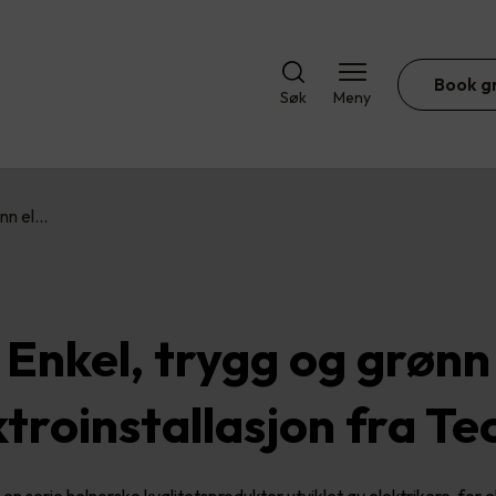
Book g
Søk
Meny
ønn el…
Enkel, trygg og grønn
ktroinstallasjon fra Te
en serie helnorske kvalitetsprodukter utviklet av elektrikere, for e