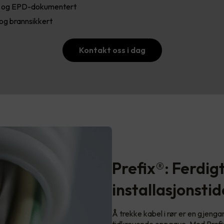
t og EPD-dokumentert
 og brannsikkert
Kontakt oss i dag
Prefix®: Ferdig
installasjonsti
Å trekke kabel i rør er en gjeng