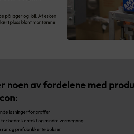
 på lager og i bil. At esken
ulært pluss blant montørene.
er noen av fordelene med prod
ccon:
de løsninger for proffer
r for bedre kontakt og mindre varmegang
 rør og prefabrikkerte bokser