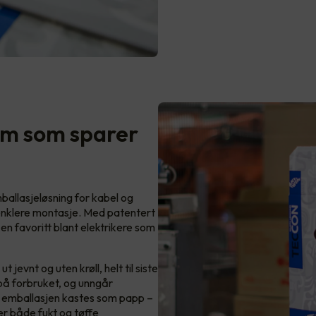
tem som sparer
mballasjeløsning for kabel og
 enklere montasje. Med patentert
en favoritt blant elektrikere som
jevnt og uten krøll, helt til siste
l på forbruket, og unngår
e emballasjen kastes som papp –
er både fukt og tøffe