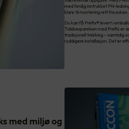
tidkrevende oppgave. Med Prefix s
med ferdig inntrukket PN-ledning
klare til montering rett fra esken
Du kan få Prefix® levert i emball
Tidsbesparelsen med Prefix er a
tradisjonell trekking – samtidig 
ryddigere installasjon. Det er effe
ks med miljø og