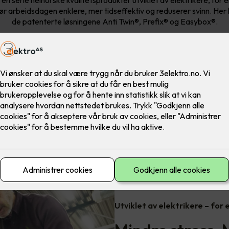
r arbeidsdagen enklere, mer tidseffektiv og reduserer svinn. Her
de patenterte løsningene Anti Twin®, Prefix® og Easybox®.
Utviklet av elektrikere – for 