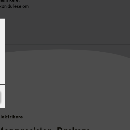
 kan du lese om
elektrikere