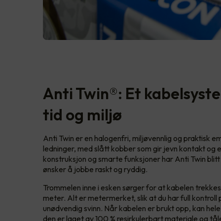
Anti Twin®: Et kabelsys
tid og miljø
Anti Twin er en halogenfri, miljøvennlig og praktisk e
ledninger, med slått kobber som gir jevn kontakt og
konstruksjon og smarte funksjoner har Anti Twin blitt 
ønsker å jobbe raskt og ryddig.
Trommelen inne i esken sørger for at kabelen trekkes ut 
meter. Alt er metermerket, slik at du har full kontrol
unødvendig svinn. Når kabelen er brukt opp, kan hel
den er laget av 100 % resirkulerbart materiale og tål