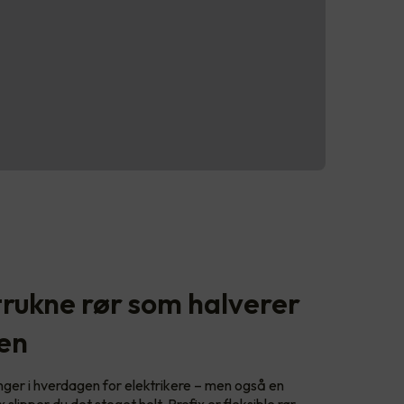
trukne rør som halverer
den
anger i hverdagen for elektrikere – men også en