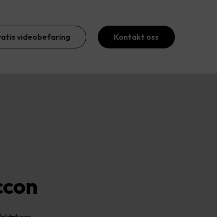
ratis videobefaring
Kontakt oss
ccon
lektrikere.