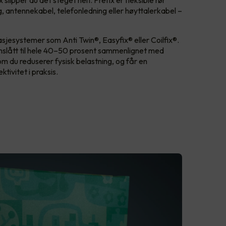
lipper du det steget helt. Prefix er fleksible rør
, antennekabel, telefonledning eller høyttalerkabel –
.
asjesystemer som Anti Twin®, Easyfix® eller Coilfix®.
nslått til hele 40–50 prosent sammenlignet med
som du reduserer fysisk belastning, og får en
ktivitet i praksis.