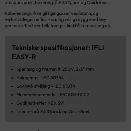
utendørs bruk. Leveres på EASYpack og QuickReel.
Kabelen avgir ikke giftige gasser ved brann, og
røykutviklingen er lav – særlig viktig i bygg med høy
persontetthet der folk trenger tid til å komme seg ut.
Tekniske spesifikasjoner: IFLI
EASY-R
Spenning og tverrsnitt: 250V, 2x1/1 mm
Halogenfri – IEC 60754
Lav røykutvikling – IEC 61034
Flammehemmende – IEC 60332-1-2
Godkjent etter NEK 591
Leveres på EASYpack og QuickReel