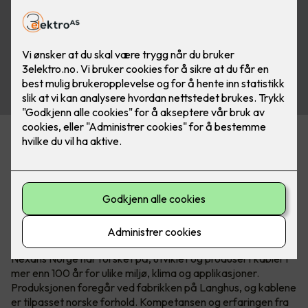
Det nye sortimentet er tilgjengelig i Nexans’ nye
serviceforpakning EASYpack og på E4-tromler som passer
til MOBIWAY MOB trommelstativ.
Over 100 år med norsk
kabelkompetanse
Nexans Norge har forsket på, utviklet og produsert kabler i
mer enn 100 år for ulike miljø, klima og applikasjoner.
Produksjonen foregår ved fabrikken på Langhus, og kablene
er tilpasset norske forhold. Kompetansen og erfaringen fra