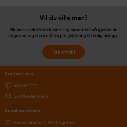
Vil du vite mer?
Elkonors elektrikere holder seg oppdatert på gjeldende
regelverk og kan bistå fra prosjektering til ferdig anlegg.
Ta kontakt
Kontakt oss
408 47 000
post@3elektro.no
Besøksadresse
Hvamstubben 14, 2013 Skjetten