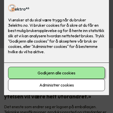
Prysmian Group har eid Draka siden 2011. Nå samles alle
varemerkene under ett navn. Prysmian er tydelige på hva
det betyr i praksis:
«Bare navnet forandres, produktene er
de samme: Kvaliteten, funksjonene og
ytelsen vil være helt uforandret.»
Det eneste som endrer seg er logoen på emballasjen.
Tekniske spesifikasjoner, produksjonssted og standarder er